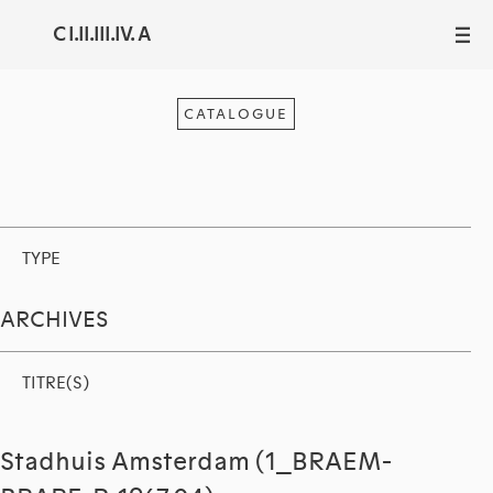
C I.II.III.IV. A
III
CATALOGUE
TYPE
ARCHIVES
TITRE(S)
Stadhuis Amsterdam (1_BRAEM-