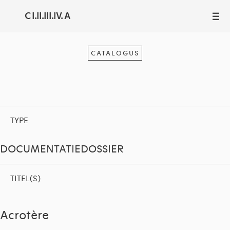
C I.II.III.IV. A
III
CATALOGUS
TYPE
DOCUMENTATIEDOSSIER
TITEL(S)
Acrotère