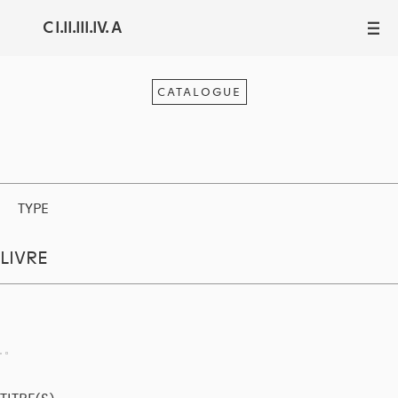
C I.II.III.IV. A
III
CATALOGUE
TYPE
LIVRE