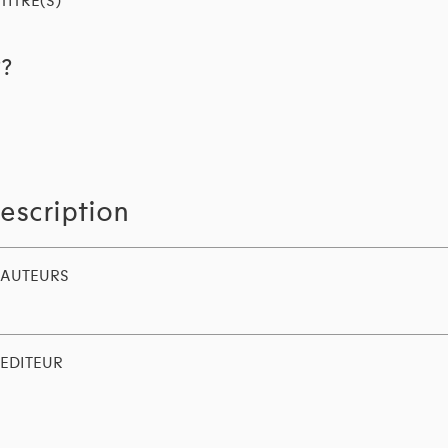
TITRE(S)
??
escription
AUTEURS
EDITEUR