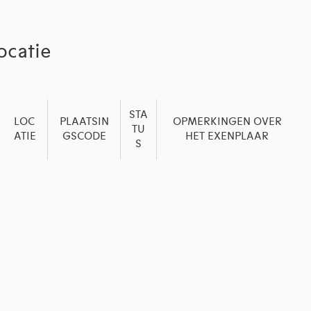
ocatie
STA
LOC
PLAATSIN
OPMERKINGEN OVER
TU
ATIE
GSCODE
HET EXENPLAAR
S