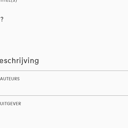
TITEL(S)
??
eschrijving
AUTEURS
UITGEVER