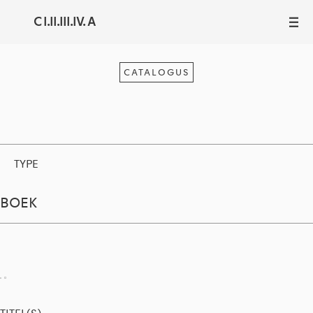
C I.II.III.IV. A
III
CATALOGUS
TYPE
BOEK