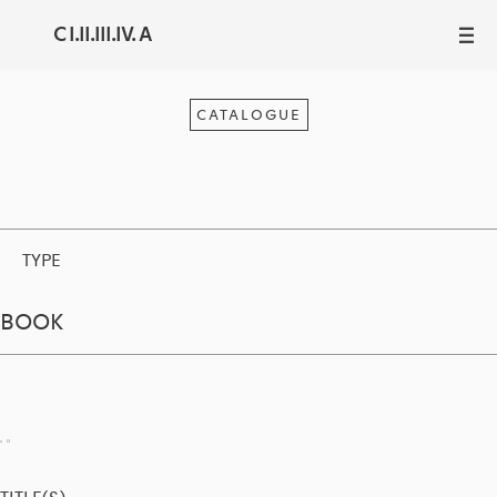
C I.II.III.IV. A
III
CATALOGUE
TYPE
BOOK