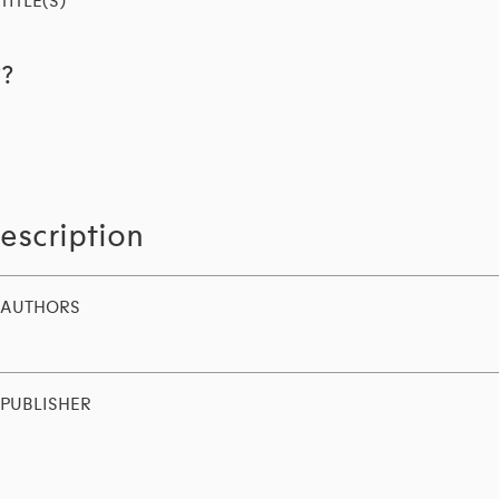
TITLE(S)
??
escription
AUTHORS
PUBLISHER