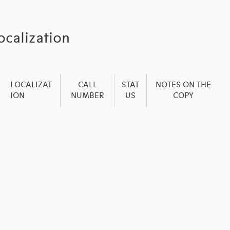
ocalization
LOCALIZAT
CALL
STAT
NOTES ON THE
ION
NUMBER
US
COPY