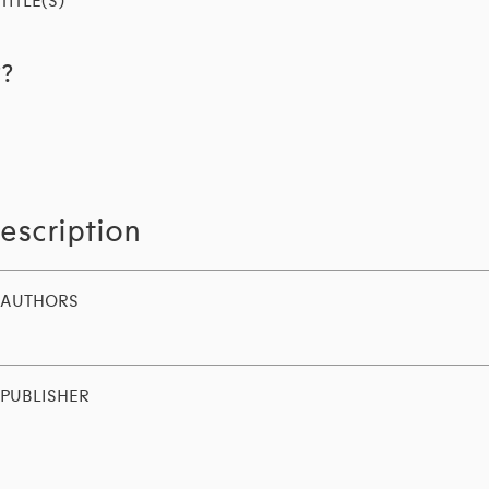
TITLE(S)
??
escription
AUTHORS
PUBLISHER