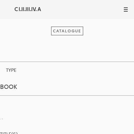
C I.II.III.IV. A
III
CATALOGUE
TYPE
BOOK