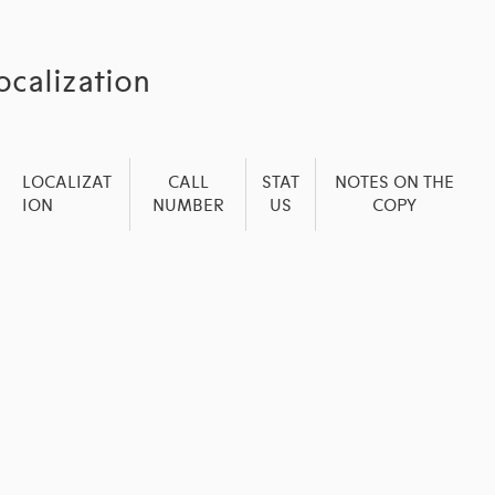
ocalization
LOCALIZAT
CALL
STAT
NOTES ON THE
ION
NUMBER
US
COPY