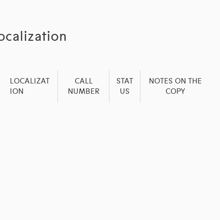
ocalization
LOCALIZAT
CALL
STAT
NOTES ON THE
ION
NUMBER
US
COPY