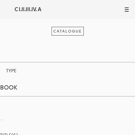
C I.II.III.IV. A
III
CATALOGUE
TYPE
BOOK