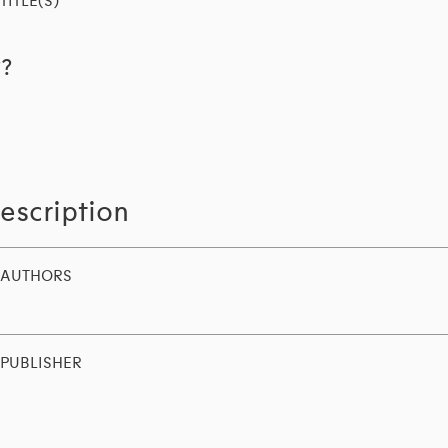
TITLE(S)
??
escription
AUTHORS
PUBLISHER