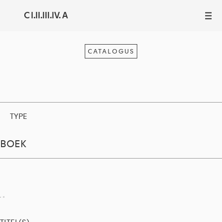
C I.II.III.IV. A
III
CATALOGUS
TYPE
BOEK