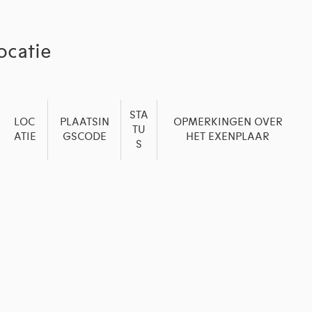
ocatie
STA
LOC
PLAATSIN
OPMERKINGEN OVER
TU
ATIE
GSCODE
HET EXENPLAAR
S