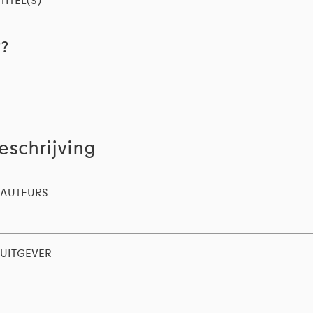
TITEL(S)
??
eschrijving
AUTEURS
UITGEVER