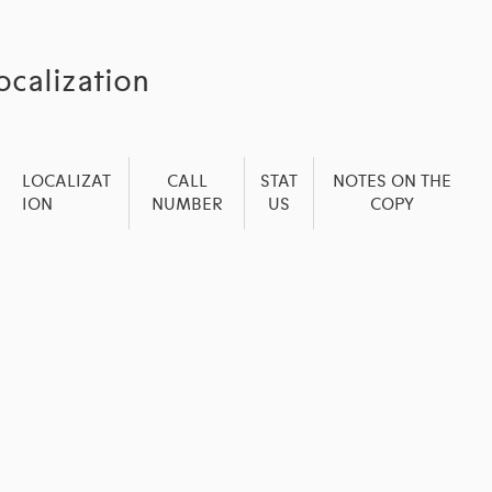
ocalization
LOCALIZAT
CALL
STAT
NOTES ON THE
ION
NUMBER
US
COPY