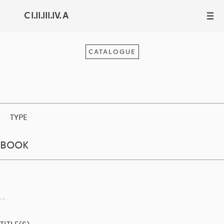
C I.II.III.IV. A
III
CATALOGUE
TYPE
BOOK