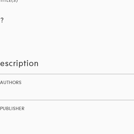
TITLE(S)
??
escription
AUTHORS
PUBLISHER