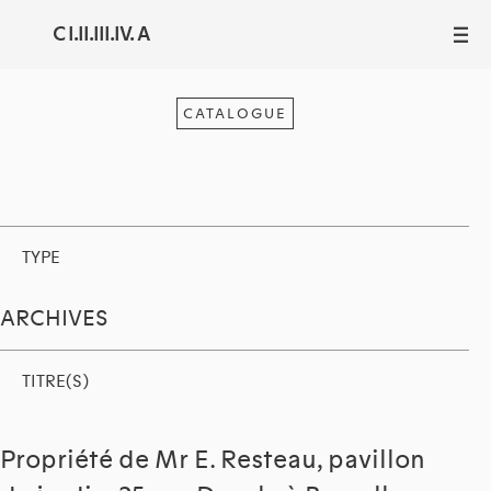
C I.II.III.IV. A
III
CATALOGUE
TYPE
ARCHIVES
TITRE(S)
Propriété de Mr E. Resteau, pavillon