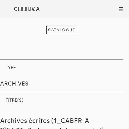
C I.II.III.IV. A
III
CATALOGUE
TYPE
ARCHIVES
TITRE(S)
Archives écrites (1_CABFR-A-