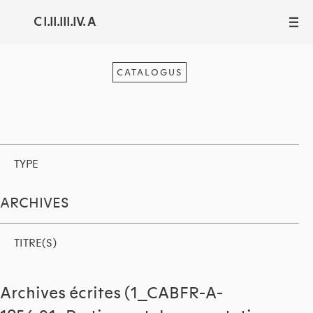
C I.II.III.IV. A
III
CATALOGUS
TYPE
ARCHIVES
TITRE(S)
Archives écrites (1_CABFR-A-