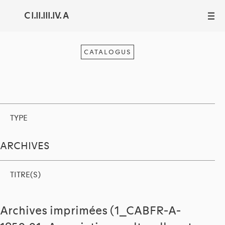
C I.II.III.IV. A
III
CATALOGUS
TYPE
ARCHIVES
TITRE(S)
Archives imprimées (1_CABFR-A-