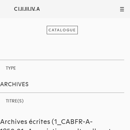
C I.II.III.IV. A
III
CATALOGUE
TYPE
ARCHIVES
TITRE(S)
Archives écrites (1_CABFR-A-