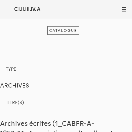
C I.II.III.IV. A
III
CATALOGUE
TYPE
ARCHIVES
TITRE(S)
Archives écrites (1_CABFR-A-