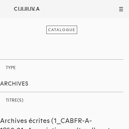
C I.II.III.IV. A
III
CATALOGUE
TYPE
ARCHIVES
TITRE(S)
Archives écrites (1_CABFR-A-