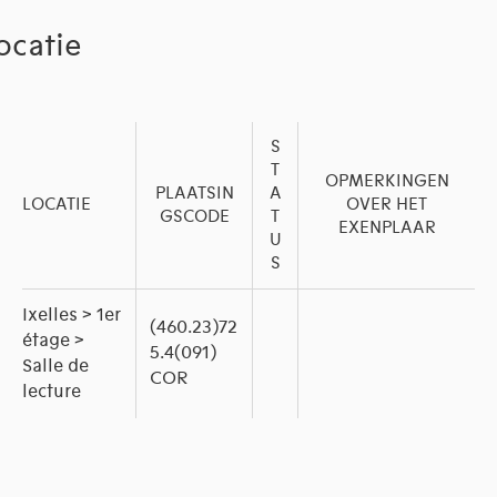
ocatie
S
T
OPMERKINGEN
PLAATSIN
A
LOCATIE
OVER HET
GSCODE
T
EXENPLAAR
U
S
Ixelles > 1er
(460.23)72
étage >
5.4(091)
Salle de
COR
lecture