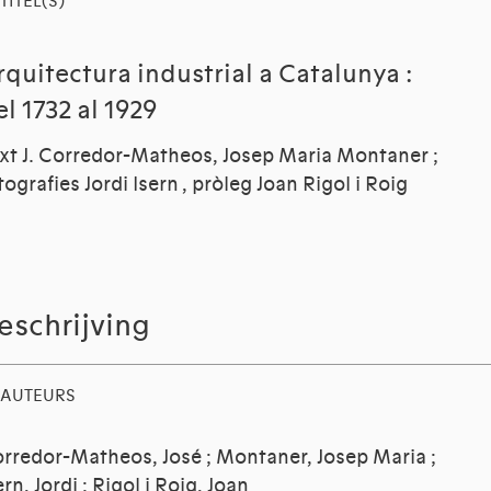
TITEL(S)
rquitectura industrial a Catalunya :
el 1732 al 1929
xt J. Corredor-Matheos, Josep Maria Montaner ;
tografies Jordi Isern , pròleg Joan Rigol i Roig
eschrijving
AUTEURS
rredor-Matheos, José
;
Montaner, Josep Maria
;
ern, Jordi
;
Rigol i Roig, Joan