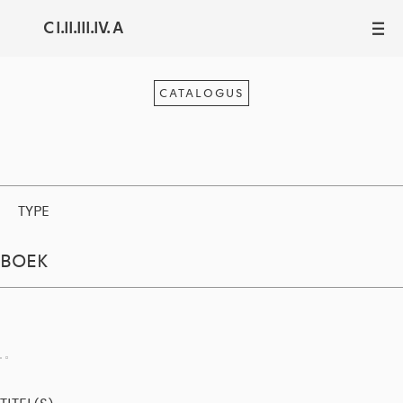
C I.II.III.IV. A
III
CATALOGUS
TYPE
BOEK