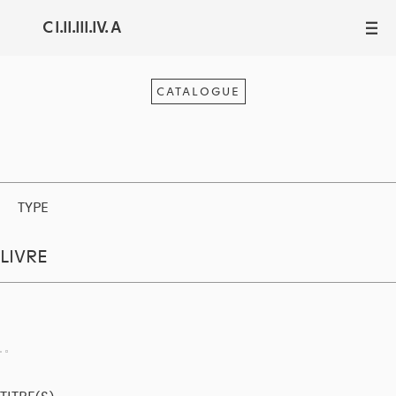
C I.II.III.IV. A
III
CATALOGUE
TYPE
LIVRE