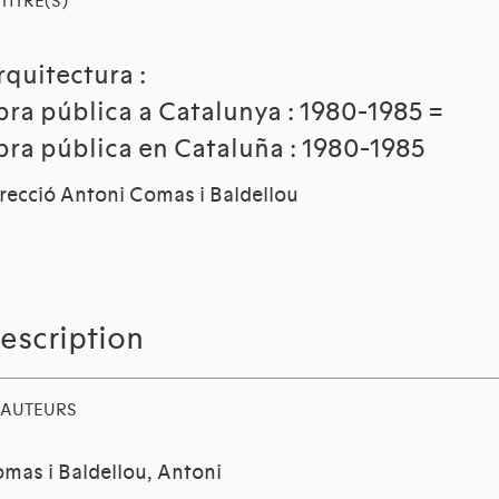
TITRE(S)
rquitectura :
bra pública a Catalunya : 1980-1985 =
bra pública en Cataluña : 1980-1985
recció Antoni Comas i Baldellou
escription
AUTEURS
mas i Baldellou, Antoni