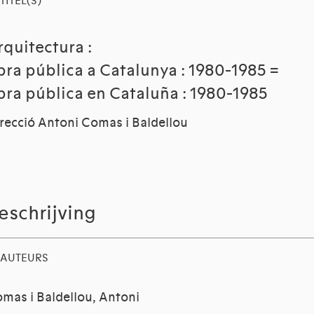
TITEL(S)
rquitectura :
bra pública a Catalunya : 1980-1985 =
bra pública en Cataluña : 1980-1985
recció Antoni Comas i Baldellou
eschrijving
AUTEURS
mas i Baldellou, Antoni