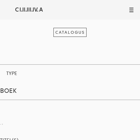
C I.II.III.IV. A
III
CATALOGUS
TYPE
BOEK