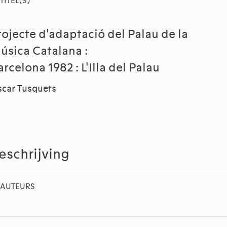
TITEL(S)
rojecte d'adaptació del Palau de la
úsica Catalana :
arcelona 1982 : L'Illa del Palau
car Tusquets
eschrijving
AUTEURS