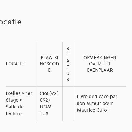
ocatie
S
T
PLAATSI
OPMERKINGEN
A
LOCATIE
NGSCOD
OVER HET
T
E
EXENPLAAR
U
S
Ixelles > 1er
(460)72(
Livre dédicacé par
étage >
092)
son auteur pour
Salle de
DOM-
Maurice Culot
lecture
TUS