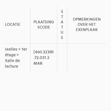
S
T
OPMERKINGEN
PLAATSING
A
LOCATIE
OVER HET
SCODE
T
EXENPLAAR
U
S
Ixelles > 1er
(460.32)IBI
étage >
.72.031.3
Salle de
MAR
lecture