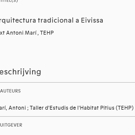
TITEL(S)
rquitectura tradicional a Eivissa
xt Antoni Marí , TEHP
eschrijving
AUTEURS
rí, Antoni
;
Taller d'Estudis de l'Habitat Pitius (TEHP)
UITGEVER