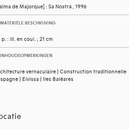
alma de Majorque] : Sa Nostra , 1996
MATERIËLE BESCHRIJVING
 p. : ill. en coul. ; 21 cm
INHOUDSOPMERKINGEN
chitecture vernaculaire | Construction traditionnelle
Espagne | Eivissa | Iles Baléares
ocatie