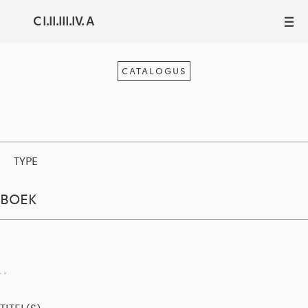
C I.II.III.IV. A
III
CATALOGUS
TYPE
BOEK