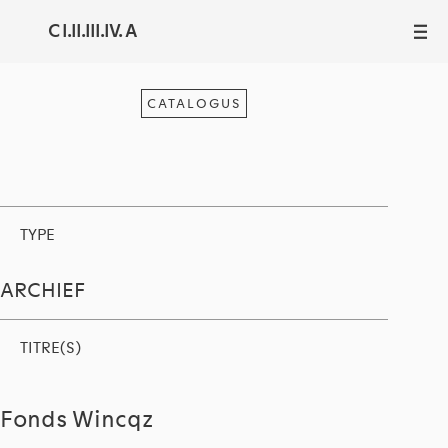
C I.II.III.IV. A
III
CATALOGUS
TYPE
ARCHIEF
TITRE(S)
Fonds Wincqz