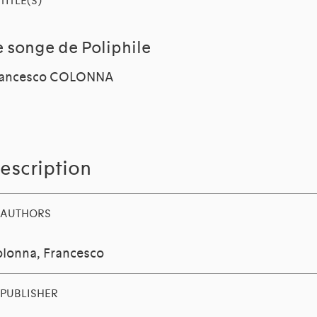
TITLE(S)
e songe de Poliphile
rancesco COLONNA
escription
AUTHORS
lonna, Francesco
PUBLISHER