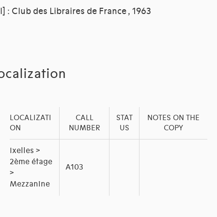
.l] : Club des Libraires de France , 1963
ocalization
LOCALIZATI
CALL
STAT
NOTES ON THE
ON
NUMBER
US
COPY
Ixelles >
2ème étage
A103
>
Mezzanine