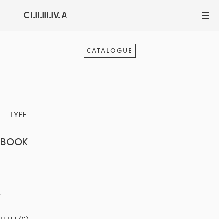
C I.II.III.IV. A
III
CATALOGUE
TYPE
BOOK