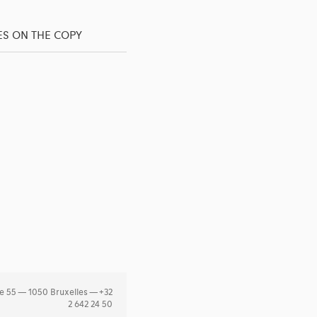
ES ON THE COPY
e 55 — 1050 Bruxelles — +32
2 642 24 50