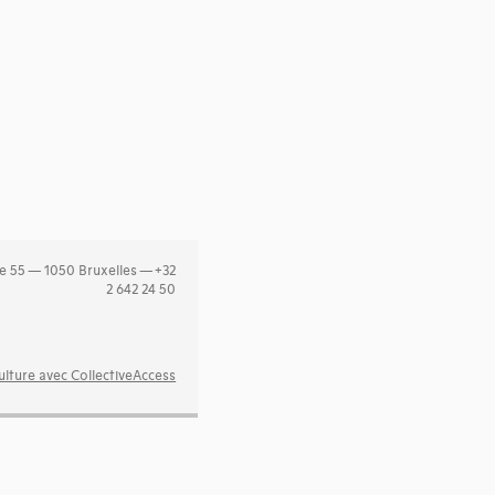
e 55 — 1050 Bruxelles — +32
2 642 24 50
lture avec CollectiveAccess