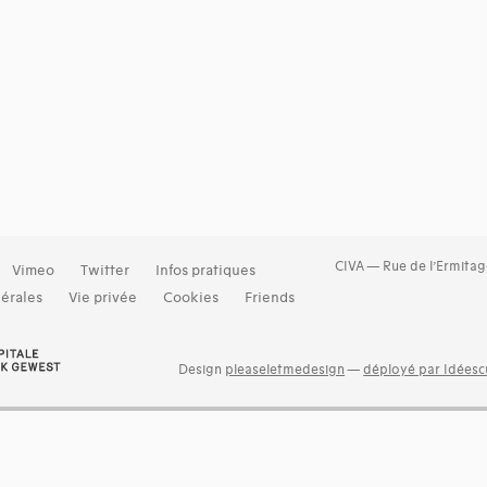
CIVA — Rue de l’Ermitag
Vimeo
Twitter
Infos pratiques
érales
Vie privée
Cookies
Friends
Design
pleaseletmedesign
—
déployé par Idéescu