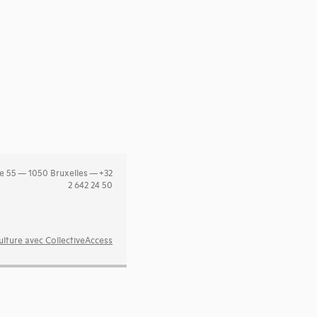
e 55 — 1050 Bruxelles — +32
2 642 24 50
lture avec CollectiveAccess