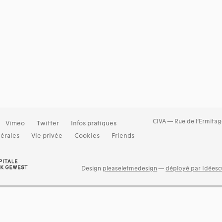
CIVA — Rue de l’Ermitag
Vimeo
Twitter
Infos pratiques
érales
Vie privée
Cookies
Friends
Design
pleaseletmedesign
—
déployé par Idéescu