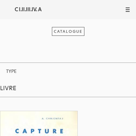
C I.II.III.IV. A
III
CATALOGUE
TYPE
LIVRE