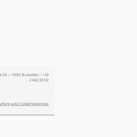
e 55 — 1050 Bruxelles — +32
2 642 24 50
lture avec CollectiveAccess