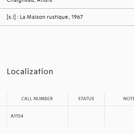
Chaigneau, André
[s.l] : La Maison rustique , 1967
Localization
CALL NUMBER
STATUS
NOT
A1154