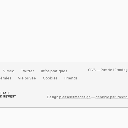
CIVA — Rue de l’Ermitag
Vimeo
Twitter
Infos pratiques
érales
Vie privée
Cookies
Friends
Design
pleaseletmedesign
—
déployé par Idéescu