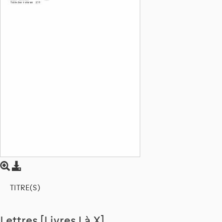
TITRE(S)
Lettres [Livres I à X]