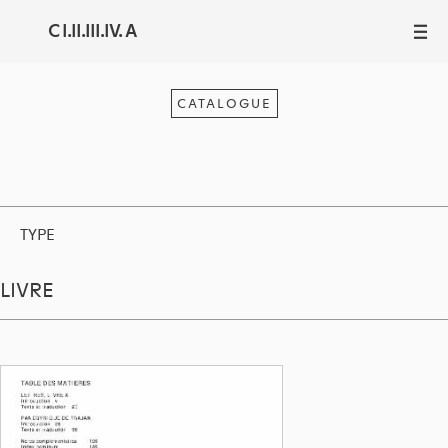
C I.II.III.IV. A
III
CATALOGUE
TYPE
LIVRE