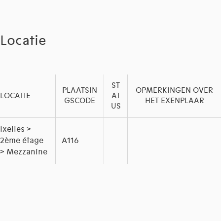
Locatie
ST
PLAATSIN
OPMERKINGEN OVER
LOCATIE
AT
GSCODE
HET EXENPLAAR
US
Ixelles >
2ème étage
A116
> Mezzanine