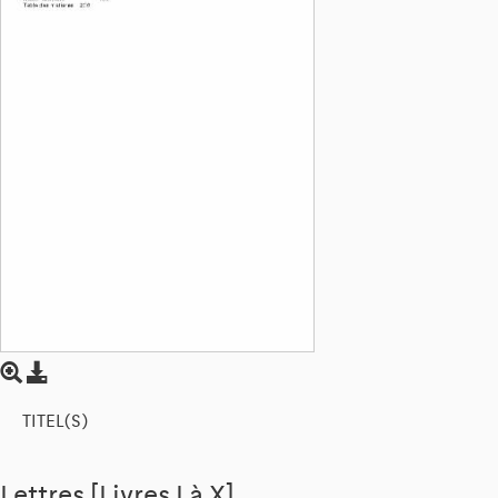
TITEL(S)
Lettres [Livres I à X]