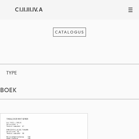
C I.II.III.IV. A
III
CATALOGUS
TYPE
BOEK