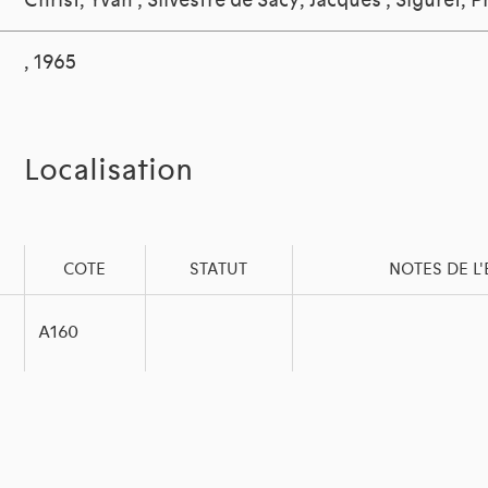
Christ, Yvan
;
Silvestre de Sacy, Jacques
;
Siguret, P
, 1965
Localisation
COTE
STATUT
NOTES DE L
A160