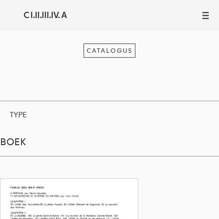
C I.II.III.IV. A
III
CATALOGUS
TYPE
BOEK