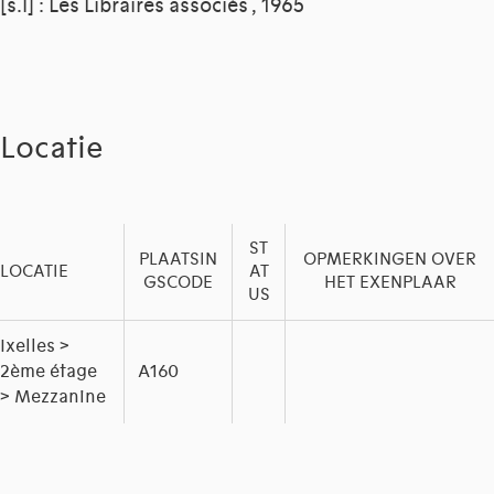
[s.l] : Les Libraires associés , 1965
Locatie
ST
PLAATSIN
OPMERKINGEN OVER
LOCATIE
AT
GSCODE
HET EXENPLAAR
US
Ixelles >
2ème étage
A160
> Mezzanine