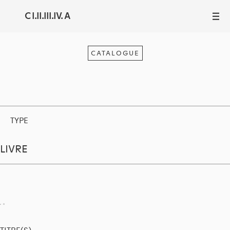
C I.II.III.IV. A
III
CATALOGUE
TYPE
LIVRE