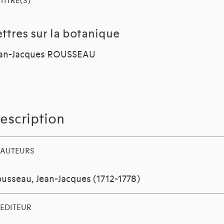
TITRE(S)
ettres sur la botanique
ean-Jacques ROUSSEAU
escription
AUTEURS
usseau, Jean-Jacques (1712-1778)
EDITEUR