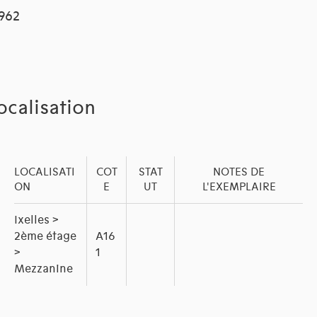
1962
ocalisation
LOCALISATI
COT
STAT
NOTES DE
ON
E
UT
L'EXEMPLAIRE
Ixelles >
2ème étage
A16
>
1
Mezzanine