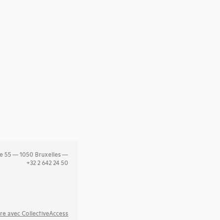
e 55 — 1050 Bruxelles —
+32 2 642 24 50
re avec CollectiveAccess