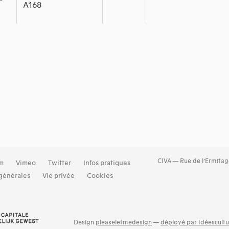
A168
CIVA — Rue de l’Ermitag
am
Vimeo
Twitter
Infos pratiques
générales
Vie privée
Cookies
Design
pleaseletmedesign
—
déployé par Idéescultu