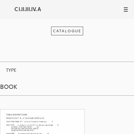
C I.II.III.IV. A
III
CATALOGUE
TYPE
BOOK