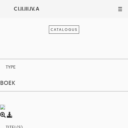
C I.II.III.IV. A
III
CATALOGUS
TYPE
BOEK
TITEL(S)