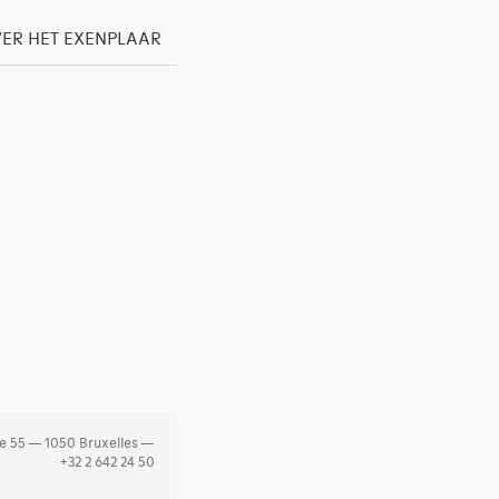
ER HET EXENPLAAR
e 55 — 1050 Bruxelles —
+32 2 642 24 50