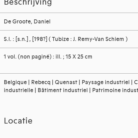
Beschrijving
De Groote, Daniel
S.l. : [s.n.] , [198?] ( Tubize : J. Remy-Van Schiem )
1 vol. (non paginé) : ill. ; 15 X 25 cm
Belgique | Rebecq | Quenast | Paysage industriel | C
industrielle | Bâtiment industriel | Patrimoine indus
Locatie