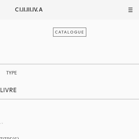
C I.II.III.IV. A
III
CATALOGUE
TYPE
LIVRE