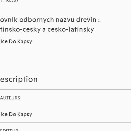
TITRE(S)
lovnIk odbornych nazvu drevin :
atinsko-cesky a cesko-latinsky
ice Do Kapsy
escription
AUTEURS
ice Do Kapsy