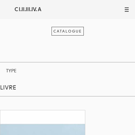
C I.II.III.IV. A
III
CATALOGUE
TYPE
LIVRE