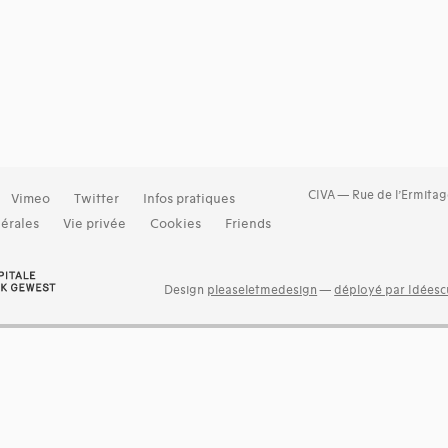
CIVA — Rue de l’Ermitag
Vimeo
Twitter
Infos pratiques
érales
Vie privée
Cookies
Friends
Design
pleaseletmedesign
—
déployé par Idéescu