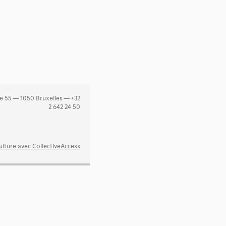
e 55 — 1050 Bruxelles — +32
2 642 24 50
lture avec CollectiveAccess