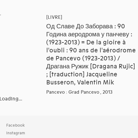
[LIVRE]
Од Славе До Заборава : 90
Година аеродрома у панчеву :
(1923-2013) = De la gloire à
l'oubli : 90 ans de l'aérodrome
de Pancevo (1923-2013) /
Драгана Ружик [Dragana Rujic]
; [traduction] Jacqueline
Busseron, Valentin Mik
Pancevo : Grad Pancevo , 2013
Loading...
Facebook
Instagram