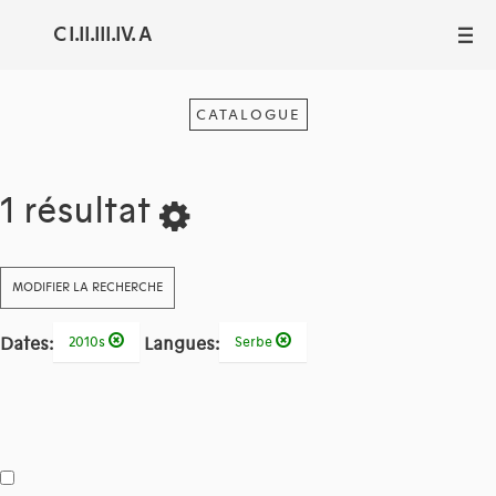
C I.II.III.IV. A
III
CATALOGUE
1 résultat
MODIFIER LA RECHERCHE
Dates:
Langues:
2010s
Serbe