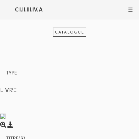
C I.II.III.IV. A
III
CATALOGUE
TYPE
LIVRE
TITRE(S)