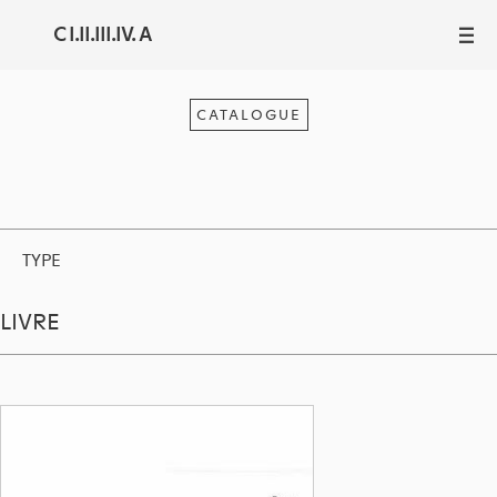
C I.II.III.IV. A
III
CATALOGUE
TYPE
LIVRE