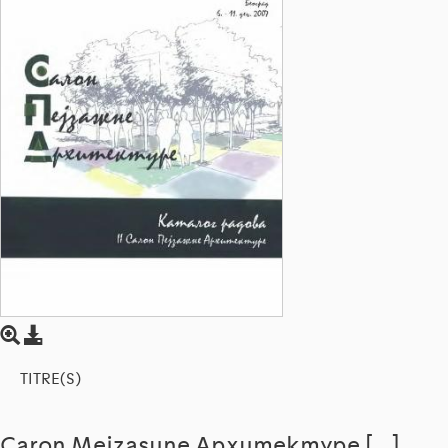
TITRE(S)
Caron Mejzasune Apxumekmype […]