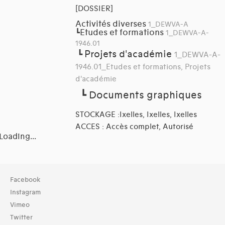
[DOSSIER]
Activités diverses
1_DEWVA-A
Etudes et formations
┗
1_DEWVA-A-
1946.01
Projets d'académie
┗
1_DEWVA-A-
1946.01_Etudes et formations, Projets
d'académie
┗
Documents graphiques
STOCKAGE :Ixelles, Ixelles, Ixelles
ACCES : Accès complet, Autorisé
Loading...
Collection
Facebook
TOUT (6)
Instagram
Archives (6)
Vimeo
Twitter
Typologies documents