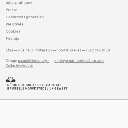
Infos pratiques
Séries (activités) (1)
Presse
Domaines thématiques
Conditions générales
01-architecture domestique (9)
Vie privée
03-architecture artisanale et industrielle (8)
Cookies
04-architecture commerciale et de services (9)
Friends
05-architecture de l'administration et vie publique (7)
06-architecture fiscale et financière (3)
CIVA — Rue de l’Ermitage 55 — 1050 Bruxelles — +32 2 642 24 50
07-architecture judiciaire, pénitentiaire, police (1)
08-architecture militaire (1)
Design
pleaseletmedesign
—
déployé par Idéesculture avec
and 11 more
CollectiveAccess