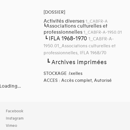
[DOSSIER]
Activités diverses
1_CABFR-A
Associations culturelles et
┗
professionnelles
1_CABFR-A-1950.01
IFLA 1968-1970
┗
1_CABFR-A-
1950.01_Associations culturelles et
professionnelles, IFLA 1968/70
┗
Archives imprimées
STOCKAGE :Ixelles
ACCES : Accès complet, Autorisé
Loading...
Collection
Facebook
TOUT (3)
Instagram
Archives (3)
Vimeo