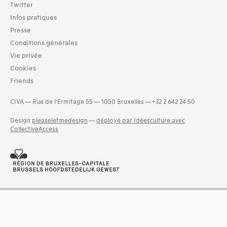
Twitter
Typologies documents
Infos pratiques
Séries (activités) (25)
Presse
Domaines thématiques
Conditions générales
17-parc et jardins, privés (41)
Vie privée
18- parcs et jardins publics (43)
Cookies
20-bâtiments, mobilier et éléments de jardins ou de parcs
Friends
(41)
21-horticulture (40)
CIVA — Rue de l’Ermitage 55 — 1050 Bruxelles — +32 2 642 24 50
22-botanique (40)
23-écosystème (38)
Design
pleaseletmedesign
—
déployé par Idéesculture avec
CollectiveAccess