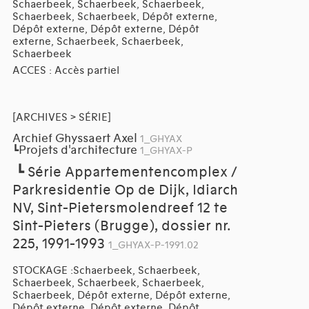
Schaerbeek, Schaerbeek, Schaerbeek,
Schaerbeek, Schaerbeek, Dépôt externe,
Dépôt externe, Dépôt externe, Dépôt
externe, Schaerbeek, Schaerbeek,
Schaerbeek
ACCES : Accès partiel
[ARCHIVES > SÉRIE]
Archief Ghyssaert Axel
1_GHYAX
Projets d'architecture
┗
1_GHYAX-P
┗
Série Appartementencomplex /
Parkresidentie Op de Dijk, Idiarch
NV, Sint-Pietersmolendreef 12 te
Sint-Pieters (Brugge), dossier nr.
225, 1991-1993
1_GHYAX-P-1991.02
STOCKAGE :Schaerbeek, Schaerbeek,
Schaerbeek, Schaerbeek, Schaerbeek,
Schaerbeek, Dépôt externe, Dépôt externe,
Dépôt externe, Dépôt externe, Dépôt