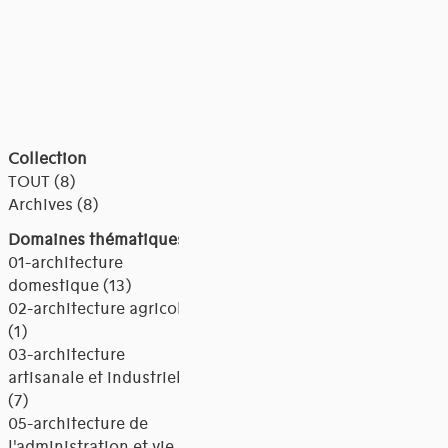
Collection
TOUT (8)
Archives (8)
Domaines thématiques
01-architecture
domestique (13)
02-architecture agricole
(1)
03-architecture
artisanale et industrielle
(7)
05-architecture de
l'administration et vie