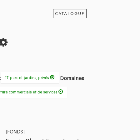
CATALOGUE
:
Domaines
17-parc et jardins, privés
cture commerciale et de services
[FONDS]