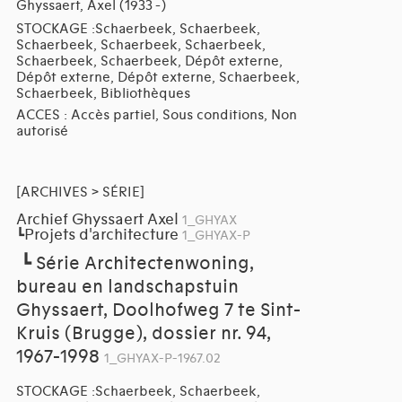
Ghyssaert, Axel (1933 -)
STOCKAGE :Schaerbeek, Schaerbeek,
Schaerbeek, Schaerbeek, Schaerbeek,
Schaerbeek, Schaerbeek, Dépôt externe,
Dépôt externe, Dépôt externe, Schaerbeek,
Schaerbeek, Bibliothèques
ACCES : Accès partiel, Sous conditions, Non
autorisé
[ARCHIVES > SÉRIE]
Archief Ghyssaert Axel
1_GHYAX
Projets d'architecture
┗
1_GHYAX-P
┗
Série Architectenwoning,
bureau en landschapstuin
Ghyssaert, Doolhofweg 7 te Sint-
Kruis (Brugge), dossier nr. 94,
1967-1998
1_GHYAX-P-1967.02
STOCKAGE :Schaerbeek, Schaerbeek,