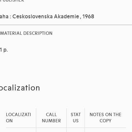
PUBLISHER
aha : Ceskoslovenska Akademie , 1968
MATERIAL DESCRIPTION
1 p.
ocalization
LOCALIZATI
CALL
STAT
NOTES ON THE
ON
NUMBER
US
COPY