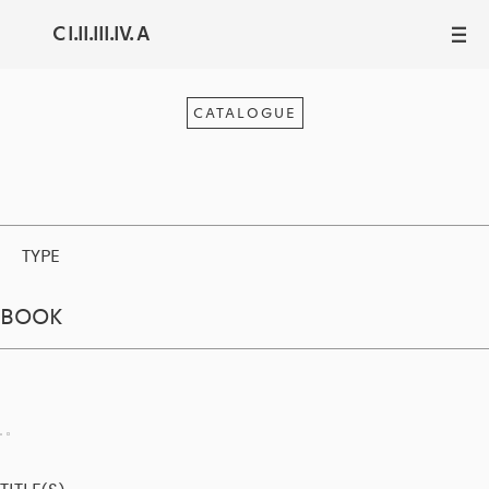
C I.II.III.IV. A
III
CATALOGUE
TYPE
BOOK