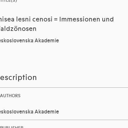
TITLE(S)
misea lesni cenosi = Immessionen und
aldzönosen
skoslovenska Akademie
escription
AUTHORS
skoslovenska Akademie