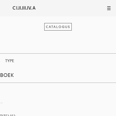
C I.II.III.IV. A
III
CATALOGUS
TYPE
BOEK