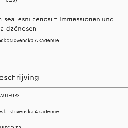
TITEL(S)
misea lesni cenosi = Immessionen und
aldzönosen
skoslovenska Akademie
eschrijving
AUTEURS
skoslovenska Akademie