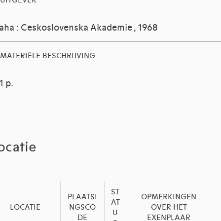
UITGEVER
aha : Ceskoslovenska Akademie , 1968
MATERIËLE BESCHRIJVING
1 p.
ocatie
ST
PLAATSI
OPMERKINGEN
AT
LOCATIE
NGSCO
OVER HET
U
DE
EXENPLAAR