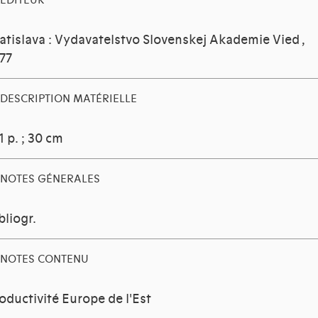
EDITEUR
atislava : Vydavatelstvo Slovenskej Akademie Vied
,
77
DESCRIPTION MATÉRIELLE
1 p. ; 30 cm
NOTES GÉNERALES
bliogr.
NOTES CONTENU
oductivité Europe de l'Est