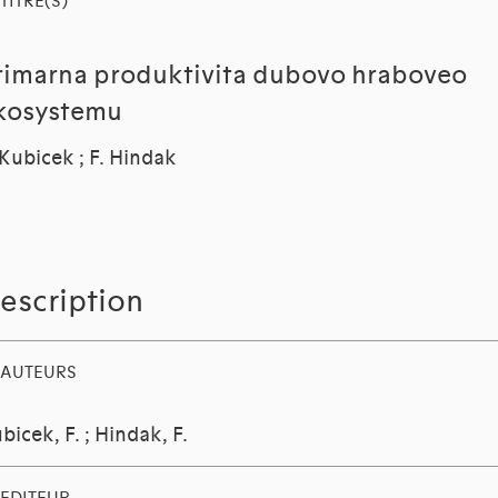
TITRE(S)
rimarna produktivita dubovo hraboveo
kosystemu
 Kubicek ; F. Hindak
escription
AUTEURS
bicek, F.
;
Hindak, F.