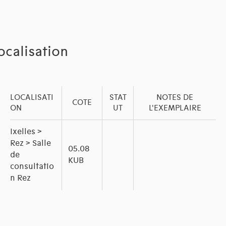
ocalisation
LOCALISATI
STAT
NOTES DE
COTE
ON
UT
L'EXEMPLAIRE
Ixelles >
Rez > Salle
05.08
de
KUB
consultatio
n Rez