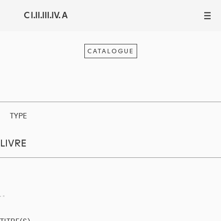
C I.II.III.IV. A
III
CATALOGUE
TYPE
LIVRE