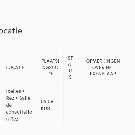
ocatie
ST
PLAATSI
OPMERKINGEN
AT
LOCATIE
NGSCO
OVER HET
U
DE
EXENPLAAR
S
Ixelles >
Rez > Salle
05.08
de
KUB
consultatio
n Rez