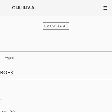
C I.II.III.IV. A
III
CATALOGUS
TYPE
BOEK