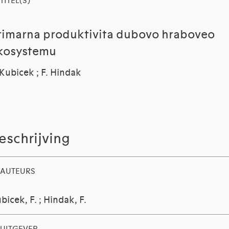
TITEL(S)
rimarna produktivita dubovo hraboveo
kosystemu
 Kubicek ; F. Hindak
eschrijving
AUTEURS
bicek, F.
;
Hindak, F.