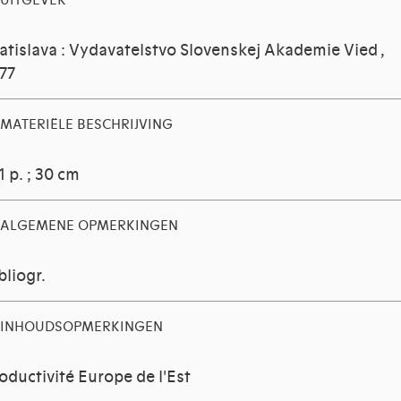
UITGEVER
atislava : Vydavatelstvo Slovenskej Akademie Vied ,
77
MATERIËLE BESCHRIJVING
1 p. ; 30 cm
ALGEMENE OPMERKINGEN
bliogr.
INHOUDSOPMERKINGEN
oductivité Europe de l'Est